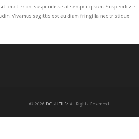
 sit amet enim. Suspendisse at semper ipsum. Suspendisse
udin. Vivamus sagittis est eu diam fringilla nec tristique
© 2026
DOKUFILM
All Rights Reserved.