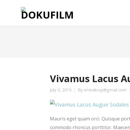
Vivamus Lacus A
July 3, 2015
By
emiraksay@gmail.com
Mauris eget quam orci. Quisque porta
commodo rhoncus porttitor. Maecenas 