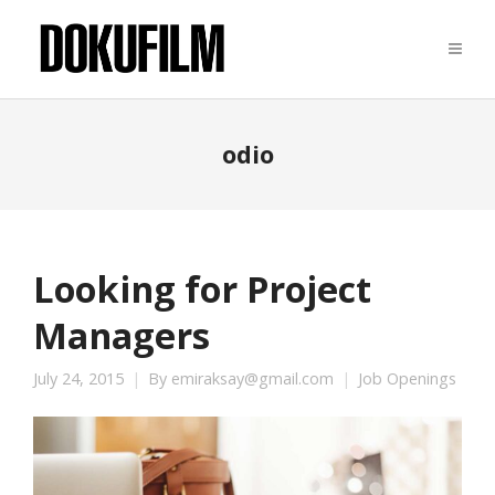
odio
Looking for Project
Managers
July 24, 2015
By
emiraksay@gmail.com
Job Openings